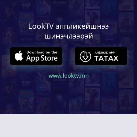
LookTV
аппликейшнээ
шинэчлээрэй
www.looktv.mn