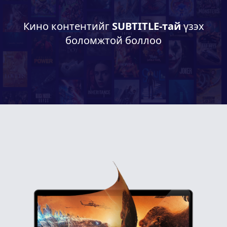
Кино контентийг
SUBTITLE-тай
үзэх
боломжтой боллоо