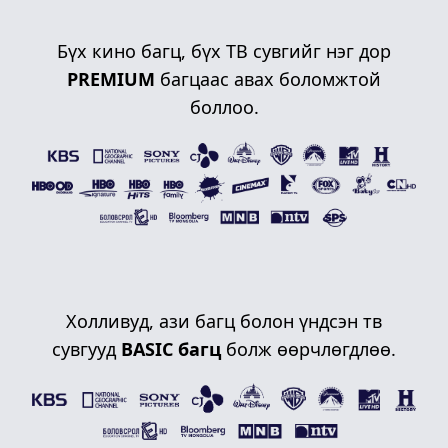
Бүх кино багц, бүх ТВ сувгийг нэг дор
PREMIUM
багцаас авах боломжтой
боллоо.
Холливуд, ази багц болон үндсэн тв
сувгууд
BASIC багц
болж өөрчлөгдлөө.