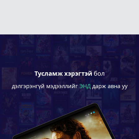
Тусламж хэрэгтэй
бол
дэлгэрэнгүй мэдээллийг
ЭНД
дарж авна уу