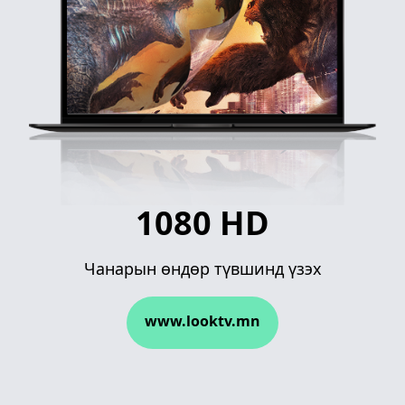
1080 HD
Чанарын өндөр түвшинд үзэх
www.looktv.mn